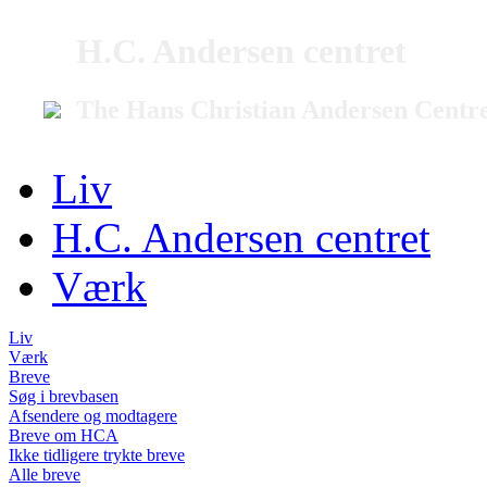
H.C. Andersen centret
The Hans Christian Andersen Centr
Liv
H.C. Andersen centret
Værk
Liv
Værk
Breve
Søg i brevbasen
Afsendere og modtagere
Breve om HCA
Ikke tidligere trykte breve
Alle breve