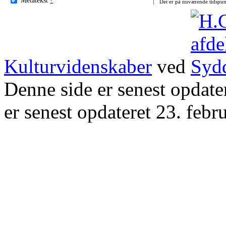
Det er på nuværende tidspun
Kulturvidenskaber
ved
Denne side er senest opdat
er senest opdateret 23. febr