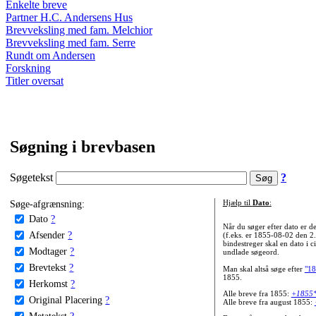
Enkelte breve
Partner H.C. Andersens Hus
Brevveksling med fam. Melchior
Brevveksling med fam. Serre
Rundt om Andersen
Forskning
Titler oversat
Søgning i brevbasen
Søgetekst
?
Søge-afgrænsning:
Hjælp til
Dato
:
Dato
?
Når du søger efter dato er
Afsender
?
(f.eks. er 1855-08-02 den 2
bindestreger skal en dato i c
Modtager
?
undlade søgeord.
Brevtekst
?
Man skal altså søge efter
"18
1855.
Herkomst
?
Alle breve fra 1855:
+1855
Original Placering
?
Alle breve fra august 1855:
Metatekst
?