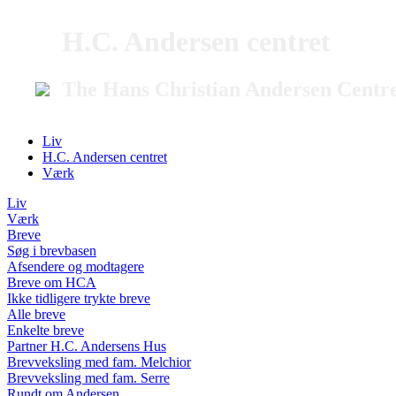
H.C. Andersen centret
The Hans Christian Andersen Centr
Liv
H.C. Andersen centret
Værk
Liv
Værk
Breve
Søg i brevbasen
Afsendere og modtagere
Breve om HCA
Ikke tidligere trykte breve
Alle breve
Enkelte breve
Partner H.C. Andersens Hus
Brevveksling med fam. Melchior
Brevveksling med fam. Serre
Rundt om Andersen