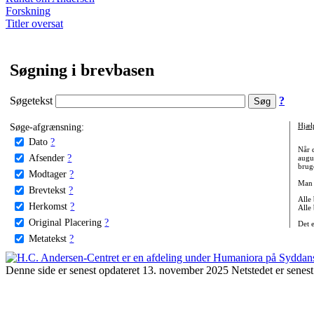
Forskning
Titler oversat
Søgning i brevbasen
Søgetekst
?
Søge-afgrænsning:
Hjæl
Dato
?
Når 
Afsender
?
augu
bruge
Modtager
?
Man 
Brevtekst
?
Alle
Herkomst
?
Alle
Original Placering
?
Det 
Metatekst
?
Denne side er senest opdateret 13. november 2025 Netstedet er senest