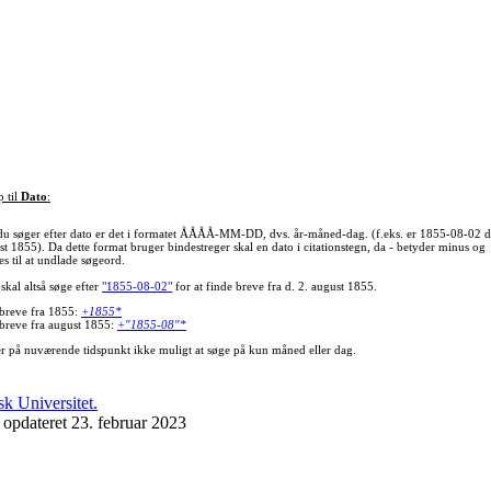
p til
Dato
:
du søger efter dato er det i formatet ÅÅÅÅ-MM-DD, dvs. år-måned-dag. (f.eks. er 1855-08-02 d
st 1855). Da dette format bruger bindestreger skal en dato i citationstegn, da - betyder minus og
s til at undlade søgeord.
skal altså søge efter
"1855-08-02"
for at finde breve fra d. 2. august 1855.
 breve fra 1855:
+1855*
 breve fra august 1855:
+"1855-08"*
er på nuværende tidspunkt ikke muligt at søge på kun måned eller dag.
 opdateret 23. februar 2023