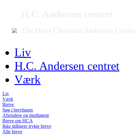
H.C. Andersen centret
The Hans Christian Andersen Centr
Liv
H.C. Andersen centret
Værk
Liv
Værk
Breve
Søg i brevbasen
Afsendere og modtagere
Breve om HCA
Ikke tidligere trykte breve
Alle breve