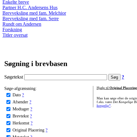
Enkelte breve
Partner H.C. Andersens Hus
Brevveksling med fam. Melchior
Brevveksling med fam. Serre
Rundt om Andersen
Forskning
Titler oversat
Søgning i brevbasen
Søgetekst
?
Søge-afgrænsning:
Hjælp til
Original Placering
Dato
?
Man kan søge efter de origi
Afsender
?
f.eks. være
Det Kongelige Bi
kongelig*
.
Modtager
?
Brevtekst
?
Herkomst
?
Original Placering
?
Metatekst
?