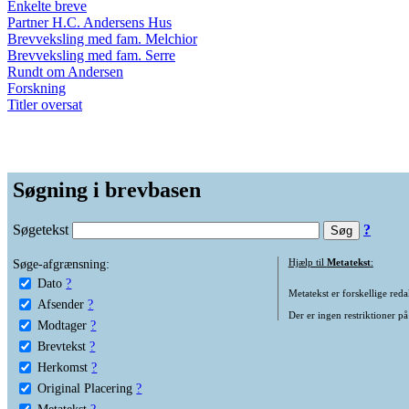
Enkelte breve
Partner H.C. Andersens Hus
Brevveksling med fam. Melchior
Brevveksling med fam. Serre
Rundt om Andersen
Forskning
Titler oversat
Søgning i brevbasen
Søgetekst
?
Søge-afgrænsning:
Hjælp til
Metatekst
:
Dato
?
Metatekst er forskellige reda
Afsender
?
Der er ingen restriktioner på
Modtager
?
Brevtekst
?
Herkomst
?
Original Placering
?
Metatekst
?