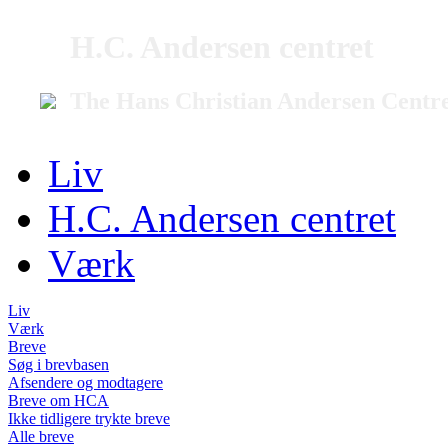
H.C. Andersen centret
The Hans Christian Andersen Centr
Liv
H.C. Andersen centret
Værk
Liv
Værk
Breve
Søg i brevbasen
Afsendere og modtagere
Breve om HCA
Ikke tidligere trykte breve
Alle breve