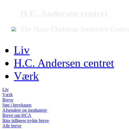
H.C. Andersen centret
The Hans Christian Andersen Centr
Liv
H.C. Andersen centret
Værk
Liv
Værk
Breve
Søg i brevbasen
Afsendere og modtagere
Breve om HCA
Ikke tidligere trykte breve
Alle breve