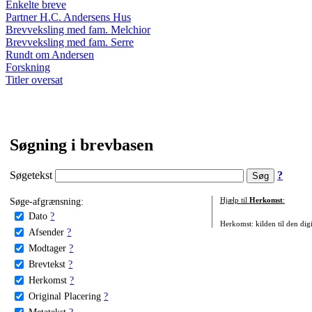
Enkelte breve
Partner H.C. Andersens Hus
Brevveksling med fam. Melchior
Brevveksling med fam. Serre
Rundt om Andersen
Forskning
Titler oversat
Søgning i brevbasen
Søgetekst
?
Søge-afgrænsning:
Hjælp til
Herkomst
:
Dato
?
Herkomst: kilden til den digi
Afsender
?
Modtager
?
Brevtekst
?
Herkomst
?
Original Placering
?
Metatekst
?