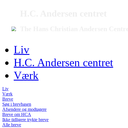
H.C. Andersen centret
The Hans Christian Andersen Centr
Liv
H.C. Andersen centret
Værk
Liv
Værk
Breve
Søg i brevbasen
Afsendere og modtagere
Breve om HCA
Ikke tidligere trykte breve
Alle breve