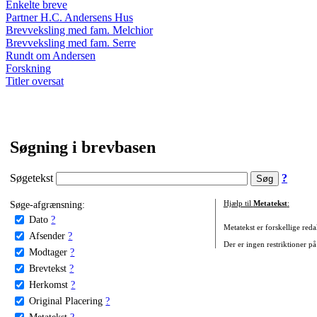
Enkelte breve
Partner H.C. Andersens Hus
Brevveksling med fam. Melchior
Brevveksling med fam. Serre
Rundt om Andersen
Forskning
Titler oversat
Søgning i brevbasen
Søgetekst
?
Søge-afgrænsning:
Hjælp til
Metatekst
:
Dato
?
Metatekst er forskellige reda
Afsender
?
Der er ingen restriktioner på
Modtager
?
Brevtekst
?
Herkomst
?
Original Placering
?
Metatekst
?