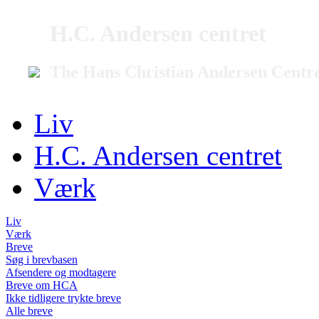
H.C. Andersen centret
The Hans Christian Andersen Centr
Liv
H.C. Andersen centret
Værk
Liv
Værk
Breve
Søg i brevbasen
Afsendere og modtagere
Breve om HCA
Ikke tidligere trykte breve
Alle breve