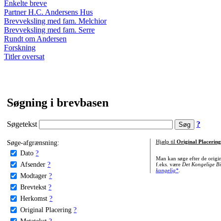
Enkelte breve
Partner H.C. Andersens Hus
Brevveksling med fam. Melchior
Brevveksling med fam. Serre
Rundt om Andersen
Forskning
Titler oversat
Søgning i brevbasen
Søgetekst
?
Søge-afgrænsning:
Hjælp til
Original Placering
Dato
?
Man kan søge efter de origi
Afsender
?
f.eks. være
Det Kongelige Bi
kongelig*
.
Modtager
?
Brevtekst
?
Herkomst
?
Original Placering
?
Metatekst
?