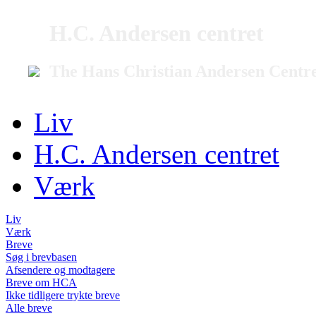
H.C. Andersen centret
The Hans Christian Andersen Centr
Liv
H.C. Andersen centret
Værk
Liv
Værk
Breve
Søg i brevbasen
Afsendere og modtagere
Breve om HCA
Ikke tidligere trykte breve
Alle breve