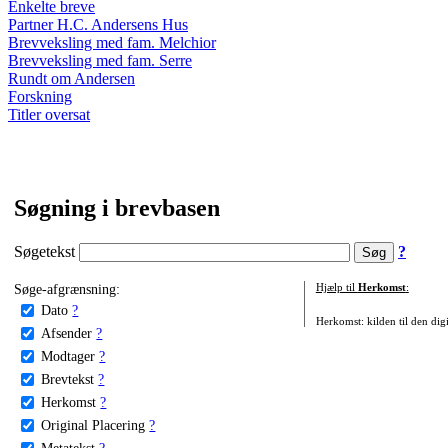
Enkelte breve
Partner H.C. Andersens Hus
Brevveksling med fam. Melchior
Brevveksling med fam. Serre
Rundt om Andersen
Forskning
Titler oversat
Søgning i brevbasen
Søgetekst
?
Søge-afgrænsning:
Hjælp til
Herkomst
:
Dato
?
Herkomst: kilden til den digi
Afsender
?
Modtager
?
Brevtekst
?
Herkomst
?
Original Placering
?
Metatekst
?