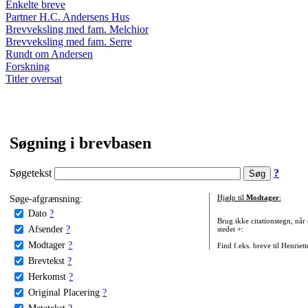
Enkelte breve
Partner H.C. Andersens Hus
Brevveksling med fam. Melchior
Brevveksling med fam. Serre
Rundt om Andersen
Forskning
Titler oversat
Søgning i brevbasen
Søgetekst
?
Søge-afgrænsning:
Hjælp til
Modtager
:
Dato
?
Brug ikke citationstegn, når
Afsender
?
stedet +:
Modtager
?
Find f.eks. breve til Henriet
Brevtekst
?
Herkomst
?
Original Placering
?
Metatekst
?