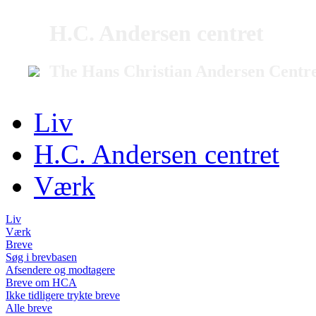
H.C. Andersen centret
The Hans Christian Andersen Centr
Liv
H.C. Andersen centret
Værk
Liv
Værk
Breve
Søg i brevbasen
Afsendere og modtagere
Breve om HCA
Ikke tidligere trykte breve
Alle breve