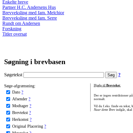
Enkelte breve
Partner H.C. Andersens Hus
Brevveksling med fam. Melchior
Brevveksling med fam. Serre
Rundt om Andersen
Forskning
Titler oversat
Søgning i brevbasen
Søgetekst
?
Søge-afgrænsning:
Hjælp til
Brevtekst
:
Dato
?
Der er ingen restriktioner p
Afsender
?
normalt.
Modtager
?
Vil du f.eks. finde en tekst,
Naar dette Brev
indgår, skal
Brevtekst
?
Herkomst
?
Original Placering
?
Metatekst
?