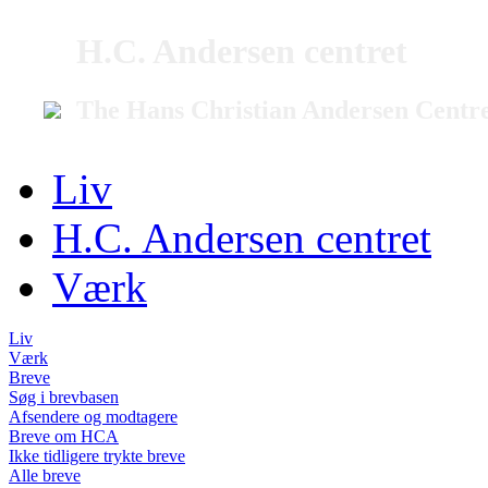
H.C. Andersen centret
The Hans Christian Andersen Centr
Liv
H.C. Andersen centret
Værk
Liv
Værk
Breve
Søg i brevbasen
Afsendere og modtagere
Breve om HCA
Ikke tidligere trykte breve
Alle breve