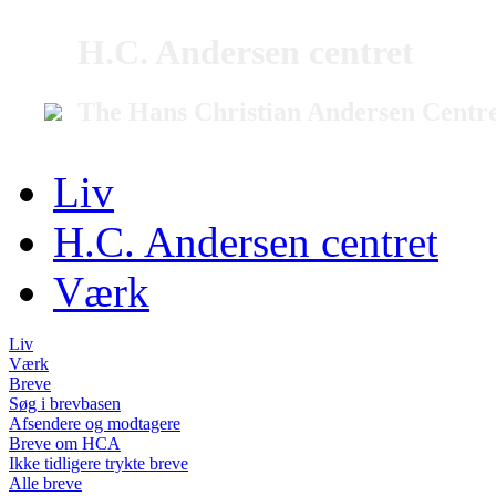
H.C. Andersen centret
The Hans Christian Andersen Centr
Liv
H.C. Andersen centret
Værk
Liv
Værk
Breve
Søg i brevbasen
Afsendere og modtagere
Breve om HCA
Ikke tidligere trykte breve
Alle breve