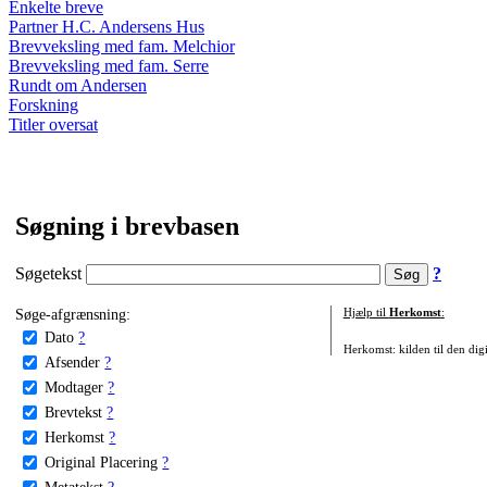
Enkelte breve
Partner H.C. Andersens Hus
Brevveksling med fam. Melchior
Brevveksling med fam. Serre
Rundt om Andersen
Forskning
Titler oversat
Søgning i brevbasen
Søgetekst
?
Søge-afgrænsning:
Hjælp til
Herkomst
:
Dato
?
Herkomst: kilden til den digi
Afsender
?
Modtager
?
Brevtekst
?
Herkomst
?
Original Placering
?
Metatekst
?