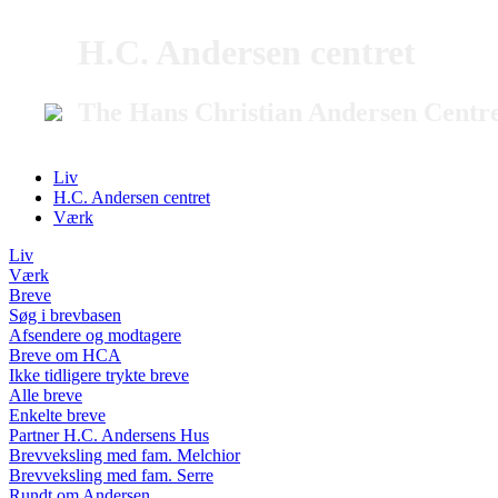
H.C. Andersen centret
The Hans Christian Andersen Centr
Liv
H.C. Andersen centret
Værk
Liv
Værk
Breve
Søg i brevbasen
Afsendere og modtagere
Breve om HCA
Ikke tidligere trykte breve
Alle breve
Enkelte breve
Partner H.C. Andersens Hus
Brevveksling med fam. Melchior
Brevveksling med fam. Serre
Rundt om Andersen