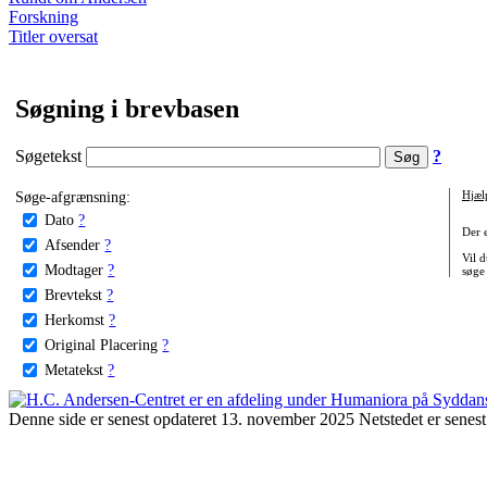
Forskning
Titler oversat
Søgning i brevbasen
Søgetekst
?
Søge-afgrænsning:
Hjæl
Dato
?
Der 
Afsender
?
Vil d
Modtager
?
søge
Brevtekst
?
Herkomst
?
Original Placering
?
Metatekst
?
Denne side er senest opdateret 13. november 2025 Netstedet er senest