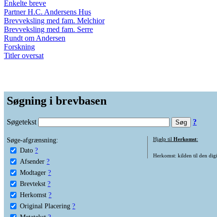
Enkelte breve
Partner H.C. Andersens Hus
Brevveksling med fam. Melchior
Brevveksling med fam. Serre
Rundt om Andersen
Forskning
Titler oversat
Søgning i brevbasen
Søgetekst
?
Søge-afgrænsning:
Hjælp til
Herkomst
:
Dato
?
Herkomst: kilden til den digi
Afsender
?
Modtager
?
Brevtekst
?
Herkomst
?
Original Placering
?
Metatekst
?