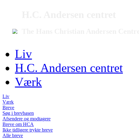
H.C. Andersen centret
The Hans Christian Andersen Centr
Liv
H.C. Andersen centret
Værk
Liv
Værk
Breve
Søg i brevbasen
Afsendere og modtagere
Breve om HCA
Ikke tidligere trykte breve
Alle breve