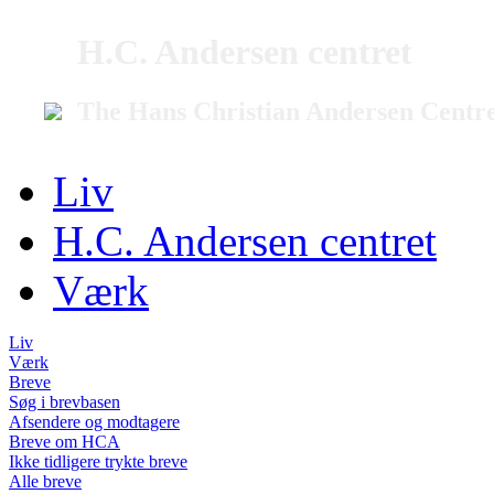
H.C. Andersen centret
The Hans Christian Andersen Centr
Liv
H.C. Andersen centret
Værk
Liv
Værk
Breve
Søg i brevbasen
Afsendere og modtagere
Breve om HCA
Ikke tidligere trykte breve
Alle breve