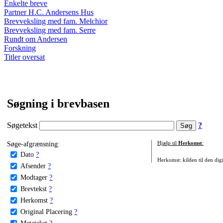
Enkelte breve
Partner H.C. Andersens Hus
Brevveksling med fam. Melchior
Brevveksling med fam. Serre
Rundt om Andersen
Forskning
Titler oversat
Søgning i brevbasen
Søgetekst
?
Søge-afgrænsning:
Hjælp til
Herkomst
:
Dato
?
Herkomst: kilden til den digi
Afsender
?
Modtager
?
Brevtekst
?
Herkomst
?
Original Placering
?
Metatekst
?