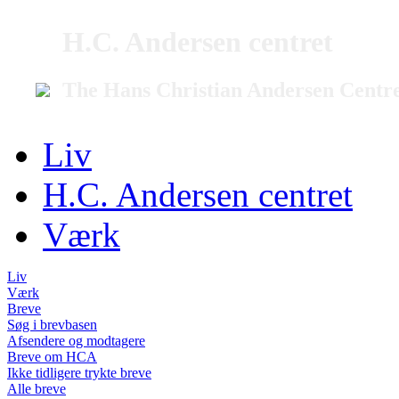
H.C. Andersen centret
The Hans Christian Andersen Centr
Liv
H.C. Andersen centret
Værk
Liv
Værk
Breve
Søg i brevbasen
Afsendere og modtagere
Breve om HCA
Ikke tidligere trykte breve
Alle breve