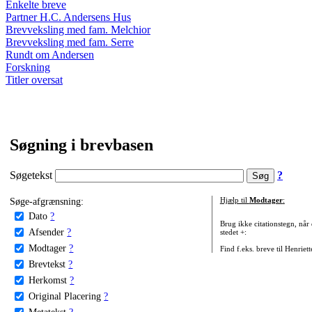
Enkelte breve
Partner H.C. Andersens Hus
Brevveksling med fam. Melchior
Brevveksling med fam. Serre
Rundt om Andersen
Forskning
Titler oversat
Søgning i brevbasen
Søgetekst
?
Søge-afgrænsning:
Hjælp til
Modtager
:
Dato
?
Brug ikke citationstegn, når
Afsender
?
stedet +:
Modtager
?
Find f.eks. breve til Henriet
Brevtekst
?
Herkomst
?
Original Placering
?
Metatekst
?