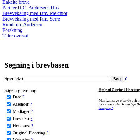
Enkelte breve
Partner H.C. Andersens Hus
Brevveksling med fam. Melchior
Brevveksling med fam. Serre
Rundt om Andersen
Forskning
Titler oversat
Søgning i brevbasen
Søgetekst
?
Søge-afgrænsning:
Hjælp til
Original Placering
Dato
?
Man kan søge efter de origi
Afsender
?
f.eks. være
Det Kongelige Bi
kongelig*
.
Modtager
?
Brevtekst
?
Herkomst
?
Original Placering
?
Metatekst
?