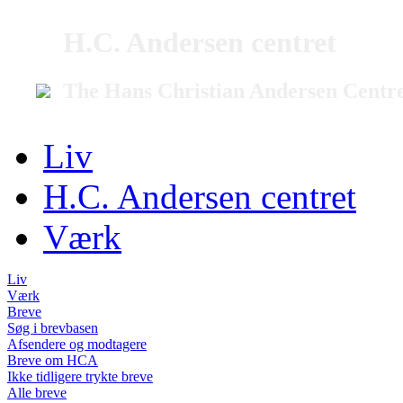
H.C. Andersen centret
The Hans Christian Andersen Centr
Liv
H.C. Andersen centret
Værk
Liv
Værk
Breve
Søg i brevbasen
Afsendere og modtagere
Breve om HCA
Ikke tidligere trykte breve
Alle breve