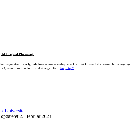
p til
Original Placering
:
kan søge efter de originale breves nuværende placering. Det kunne f.eks. være
Det Kongelige
otek
, som man kan finde ved at søge efter:
kongelig*
.
 opdateret 23. februar 2023