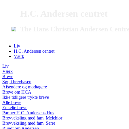
H.C. Andersen centret
The Hans Christian Andersen Centr
Liv
H.C. Andersen centret
Værk
Liv
Værk
Breve
Søg i brevbasen
Afsendere og modtagere
Breve om HCA
Ikke tidligere trykte breve
Alle breve
Enkelte breve
Partner H.C. Andersens Hus
Brevveksling med fam. Melchior
Brevveksling med fam. Serre
Rundt om Andersen