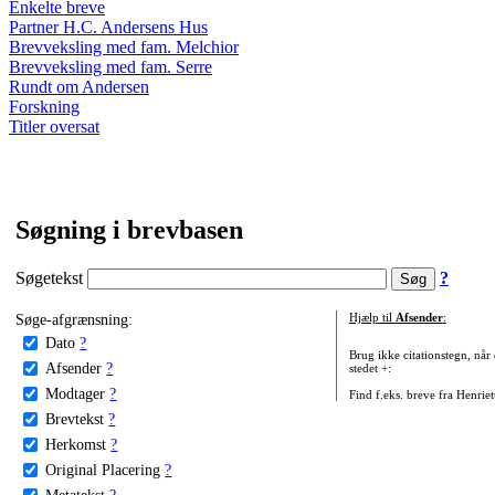
Enkelte breve
Partner H.C. Andersens Hus
Brevveksling med fam. Melchior
Brevveksling med fam. Serre
Rundt om Andersen
Forskning
Titler oversat
Søgning i brevbasen
Søgetekst
?
Søge-afgrænsning:
Hjælp til
Afsender
:
Dato
?
Brug ikke citationstegn, når
Afsender
?
stedet +:
Modtager
?
Find f.eks. breve fra Henrie
Brevtekst
?
Herkomst
?
Original Placering
?
Metatekst
?