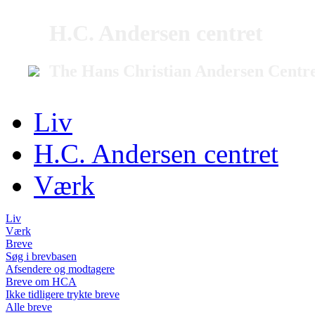
H.C. Andersen centret
The Hans Christian Andersen Centr
Liv
H.C. Andersen centret
Værk
Liv
Værk
Breve
Søg i brevbasen
Afsendere og modtagere
Breve om HCA
Ikke tidligere trykte breve
Alle breve