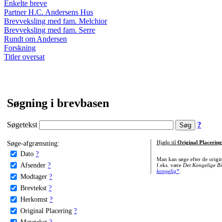
Enkelte breve
Partner H.C. Andersens Hus
Brevveksling med fam. Melchior
Brevveksling med fam. Serre
Rundt om Andersen
Forskning
Titler oversat
Søgning i brevbasen
Søgetekst
?
Søge-afgrænsning:
Hjælp til
Original Placering
Dato
?
Man kan søge efter de origi
Afsender
?
f.eks. være
Det Kongelige Bi
kongelig*
.
Modtager
?
Brevtekst
?
Herkomst
?
Original Placering
?
Metatekst
?