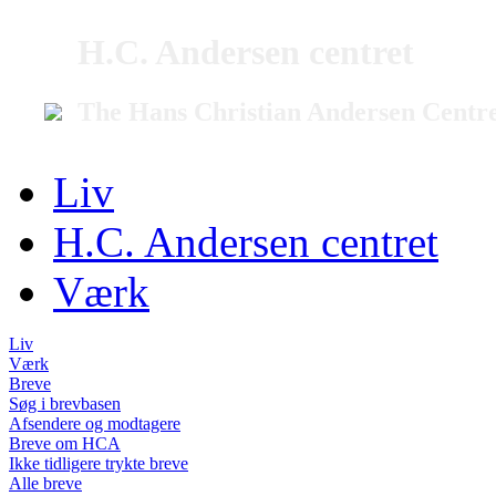
H.C. Andersen centret
The Hans Christian Andersen Centr
Liv
H.C. Andersen centret
Værk
Liv
Værk
Breve
Søg i brevbasen
Afsendere og modtagere
Breve om HCA
Ikke tidligere trykte breve
Alle breve