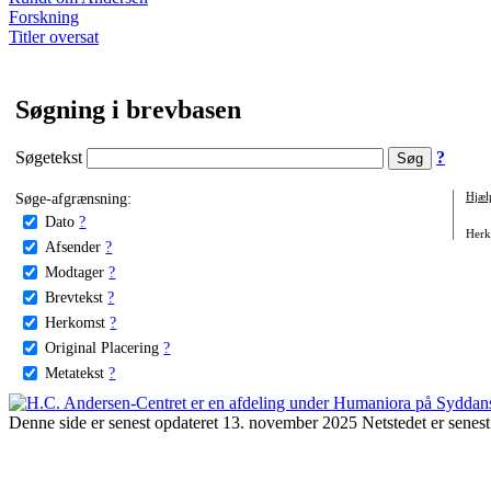
Forskning
Titler oversat
Søgning i brevbasen
Søgetekst
?
Søge-afgrænsning:
Hjæl
Dato
?
Herko
Afsender
?
Modtager
?
Brevtekst
?
Herkomst
?
Original Placering
?
Metatekst
?
Denne side er senest opdateret 13. november 2025 Netstedet er senest