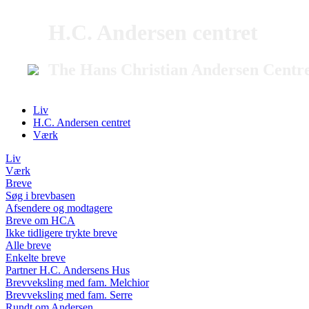
H.C. Andersen centret
The Hans Christian Andersen Centr
Liv
H.C. Andersen centret
Værk
Liv
Værk
Breve
Søg i brevbasen
Afsendere og modtagere
Breve om HCA
Ikke tidligere trykte breve
Alle breve
Enkelte breve
Partner H.C. Andersens Hus
Brevveksling med fam. Melchior
Brevveksling med fam. Serre
Rundt om Andersen