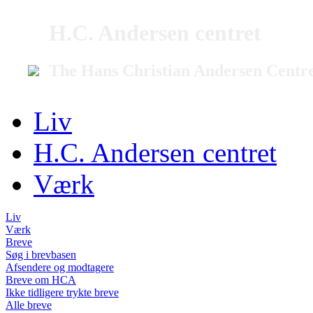
H.C. Andersen centret
The Hans Christian Andersen Centr
Liv
H.C. Andersen centret
Værk
Liv
Værk
Breve
Søg i brevbasen
Afsendere og modtagere
Breve om HCA
Ikke tidligere trykte breve
Alle breve