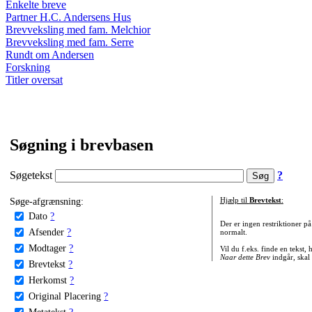
Enkelte breve
Partner H.C. Andersens Hus
Brevveksling med fam. Melchior
Brevveksling med fam. Serre
Rundt om Andersen
Forskning
Titler oversat
Søgning i brevbasen
Søgetekst
?
Søge-afgrænsning:
Hjælp til
Brevtekst
:
Dato
?
Der er ingen restriktioner p
Afsender
?
normalt.
Modtager
?
Vil du f.eks. finde en tekst,
Naar dette Brev
indgår, skal
Brevtekst
?
Herkomst
?
Original Placering
?
Metatekst
?