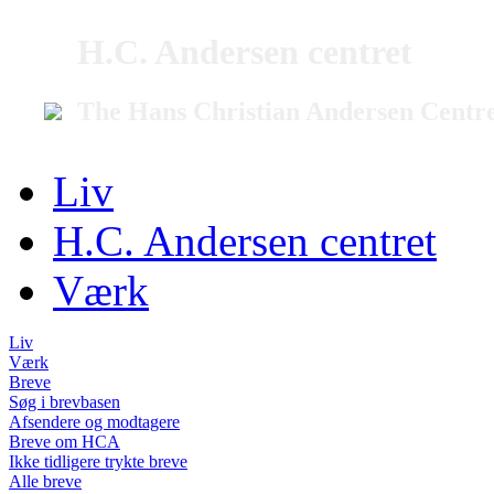
H.C. Andersen centret
The Hans Christian Andersen Centr
Liv
H.C. Andersen centret
Værk
Liv
Værk
Breve
Søg i brevbasen
Afsendere og modtagere
Breve om HCA
Ikke tidligere trykte breve
Alle breve