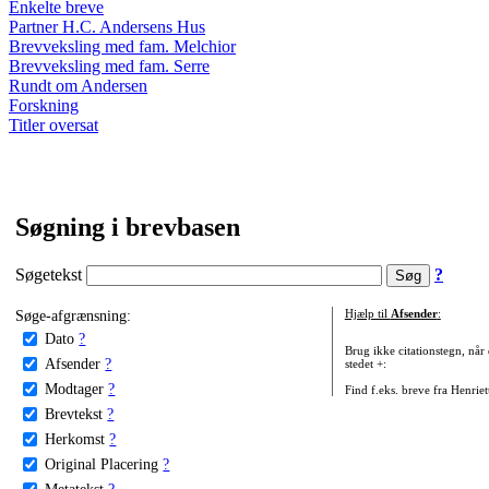
Enkelte breve
Partner H.C. Andersens Hus
Brevveksling med fam. Melchior
Brevveksling med fam. Serre
Rundt om Andersen
Forskning
Titler oversat
Søgning i brevbasen
Søgetekst
?
Søge-afgrænsning:
Hjælp til
Afsender
:
Dato
?
Brug ikke citationstegn, når
Afsender
?
stedet +:
Modtager
?
Find f.eks. breve fra Henrie
Brevtekst
?
Herkomst
?
Original Placering
?
Metatekst
?