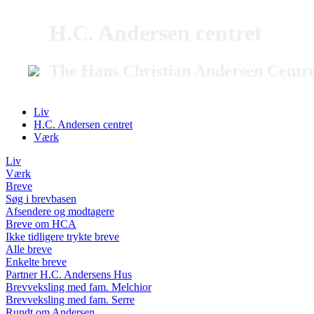
H.C. Andersen centret
The Hans Christian Andersen Centr
Liv
H.C. Andersen centret
Værk
Liv
Værk
Breve
Søg i brevbasen
Afsendere og modtagere
Breve om HCA
Ikke tidligere trykte breve
Alle breve
Enkelte breve
Partner H.C. Andersens Hus
Brevveksling med fam. Melchior
Brevveksling med fam. Serre
Rundt om Andersen