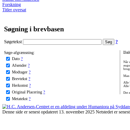
Forskning
Titler oversat
Søgning i brevbasen
Søgetekst
?
Søge-afgrænsning:
Hjæl
Dato
?
Når 
Afsender
?
augu
bruge
Modtager
?
Man 
Brevtekst
?
Alle
Herkomst
?
Alle
Original Placering
?
Det 
Metatekst
?
Denne side er senest opdateret 13. november 2025 Netstedet er senest