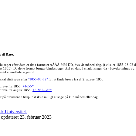
p til
Dato
:
du søger efter dato er det i formatet ÅÅÅÅ-MM-DD, dvs. år-måned-dag. (f.eks. er 1855-08-02 d
st 1855). Da dette format bruger bindestreger skal en dato i citationstegn, da - betyder minus og
s til at undlade søgeord.
skal altså søge efter
"1855-08-02"
for at finde breve fra d. 2. august 1855.
 breve fra 1855:
+1855*
 breve fra august 1855:
+"1855-08"*
er på nuværende tidspunkt ikke muligt at søge på kun måned eller dag.
 opdateret 23. februar 2023