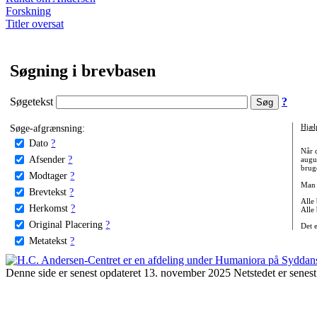
Forskning
Titler oversat
Søgning i brevbasen
Søgetekst
?
Søge-afgrænsning:
Hjæl
Dato
?
Når 
Afsender
?
augu
bruge
Modtager
?
Man 
Brevtekst
?
Alle
Herkomst
?
Alle
Original Placering
?
Det 
Metatekst
?
Denne side er senest opdateret 13. november 2025 Netstedet er senest