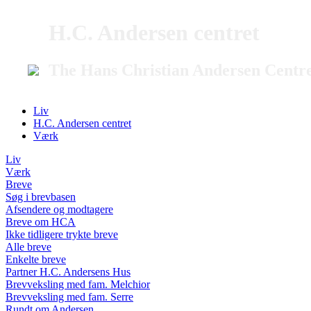
H.C. Andersen centret
The Hans Christian Andersen Centr
Liv
H.C. Andersen centret
Værk
Liv
Værk
Breve
Søg i brevbasen
Afsendere og modtagere
Breve om HCA
Ikke tidligere trykte breve
Alle breve
Enkelte breve
Partner H.C. Andersens Hus
Brevveksling med fam. Melchior
Brevveksling med fam. Serre
Rundt om Andersen