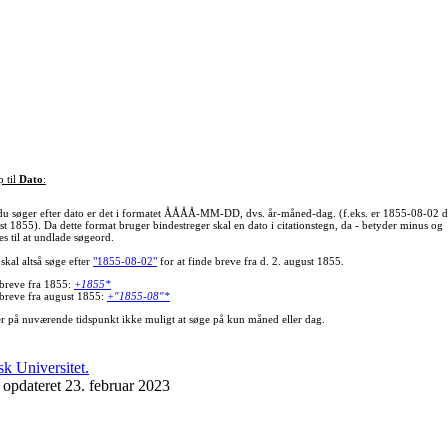
p til
Dato
:
du søger efter dato er det i formatet ÅÅÅÅ-MM-DD, dvs. år-måned-dag. (f.eks. er 1855-08-02 d
st 1855). Da dette format bruger bindestreger skal en dato i citationstegn, da - betyder minus og
s til at undlade søgeord.
skal altså søge efter
"1855-08-02"
for at finde breve fra d. 2. august 1855.
 breve fra 1855:
+1855*
 breve fra august 1855:
+"1855-08"*
er på nuværende tidspunkt ikke muligt at søge på kun måned eller dag.
 opdateret 23. februar 2023