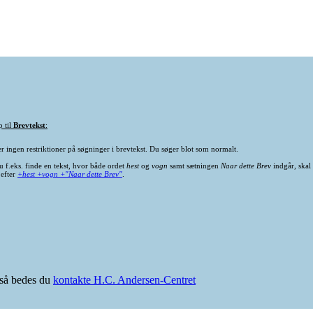
p til
Brevtekst
:
er ingen restriktioner på søgninger i brevtekst. Du søger blot som normalt.
u f.eks. finde en tekst, hvor både ordet
hest
og
vogn
samt sætningen
Naar dette Brev
indgår, skal
 efter
+hest +vogn +"Naar dette Brev"
.
e så bedes du
kontakte H.C. Andersen-Centret