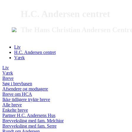
H.C. Andersen centret
The Hans Christian Andersen Centr
Liv
H.C. Andersen centret
Værk
Liv
Værk
Breve
Søg i brevbasen
Afsendere og modtagere
Breve om HCA
Ikke tidligere trykte breve
Alle breve
Enkelte breve
Partner H.C. Andersens Hus
Brevveksling med fam. Melchior
Brevveksling med fam. Serre
Rundt om Andersen