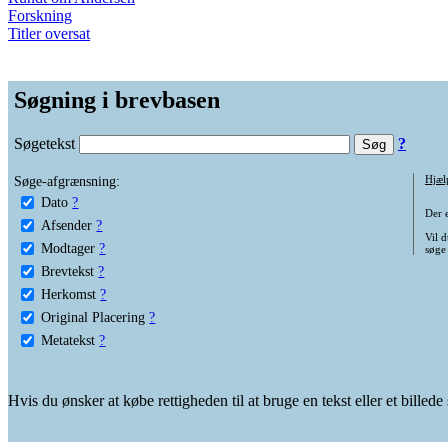
Forskning
Titler oversat
Søgning i brevbasen
Søgetekst
?
Søge-afgrænsning:
Hjæl
Dato
?
Der 
Afsender
?
Vil d
Modtager
?
søge
Brevtekst
?
Herkomst
?
Original Placering
?
Metatekst
?
Hvis du ønsker at købe rettigheden til at bruge en tekst eller et billed