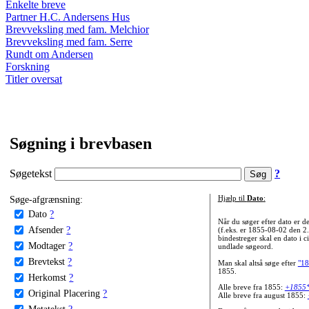
Enkelte breve
Partner H.C. Andersens Hus
Brevveksling med fam. Melchior
Brevveksling med fam. Serre
Rundt om Andersen
Forskning
Titler oversat
Søgning i brevbasen
Søgetekst
?
Søge-afgrænsning:
Hjælp til
Dato
:
Dato
?
Når du søger efter dato er
Afsender
?
(f.eks. er 1855-08-02 den 2
bindestreger skal en dato i c
Modtager
?
undlade søgeord.
Brevtekst
?
Man skal altså søge efter
"18
1855.
Herkomst
?
Alle breve fra 1855:
+1855
Original Placering
?
Alle breve fra august 1855:
Metatekst
?