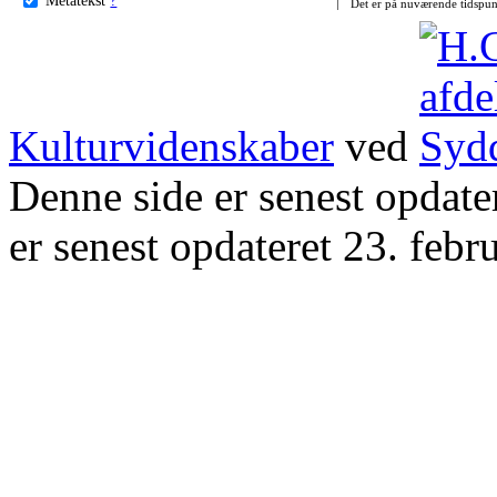
Det er på nuværende tidspun
Kulturvidenskaber
ved
Denne side er senest opdat
er senest opdateret 23. febr