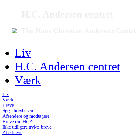
H.C. Andersen centret
The Hans Christian Andersen Centr
Liv
H.C. Andersen centret
Værk
Liv
Værk
Breve
Søg i brevbasen
Afsendere og modtagere
Breve om HCA
Ikke tidligere trykte breve
Alle breve