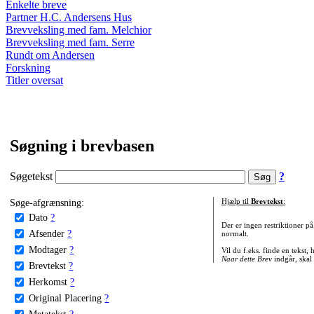
Enkelte breve
Partner H.C. Andersens Hus
Brevveksling med fam. Melchior
Brevveksling med fam. Serre
Rundt om Andersen
Forskning
Titler oversat
Søgning i brevbasen
Søgetekst
?
Søge-afgrænsning:
Hjælp til
Brevtekst
:
Dato
?
Der er ingen restriktioner p
Afsender
?
normalt.
Modtager
?
Vil du f.eks. finde en tekst,
Naar dette Brev
indgår, skal
Brevtekst
?
Herkomst
?
Original Placering
?
Metatekst
?