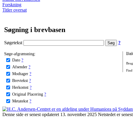
Forskning
Titler oversat
Søgning i brevbasen
Søgetekst
?
Søge-afgrænsning:
Hjæl
Dato
?
Brug 
Afsender
?
Find 
Modtager
?
Brevtekst
?
Herkomst
?
Original Placering
?
Metatekst
?
Denne side er senest opdateret 13. november 2025 Netstedet er senest