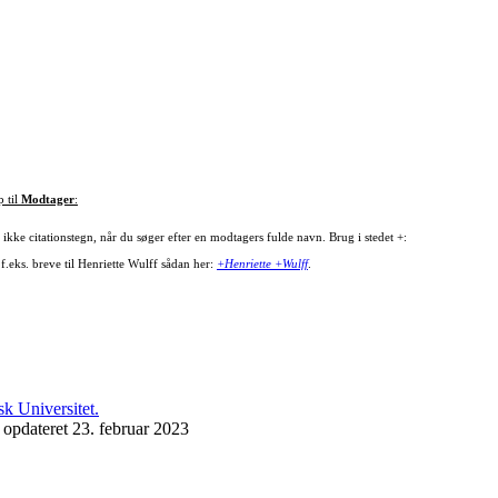
p til
Modtager
:
ikke citationstegn, når du søger efter en modtagers fulde navn. Brug i stedet +:
f.eks. breve til Henriette Wulff sådan her:
+Henriette +Wulff
.
 opdateret 23. februar 2023