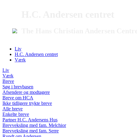
H.C. Andersen centret
The Hans Christian Andersen Centr
Liv
H.C. Andersen centret
Værk
Liv
Værk
Breve
Søg i brevbasen
Afsendere og modtagere
Breve om HCA
Ikke tidligere trykte breve
Alle breve
Enkelte breve
Partner H.C. Andersens Hus
Brevveksling med fam. Melchior
Brevveksling med fam. Serre
Rundt om Andersen