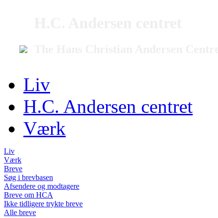
H.C. Andersen centret
The Hans Christian Andersen Centr
Liv
H.C. Andersen centret
Værk
Liv
Værk
Breve
Søg i brevbasen
Afsendere og modtagere
Breve om HCA
Ikke tidligere trykte breve
Alle breve