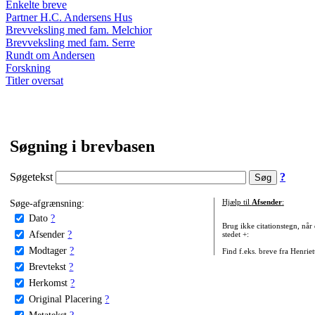
Enkelte breve
Partner H.C. Andersens Hus
Brevveksling med fam. Melchior
Brevveksling med fam. Serre
Rundt om Andersen
Forskning
Titler oversat
Søgning i brevbasen
Søgetekst
?
Søge-afgrænsning:
Hjælp til
Afsender
:
Dato
?
Brug ikke citationstegn, når
Afsender
?
stedet +:
Modtager
?
Find f.eks. breve fra Henrie
Brevtekst
?
Herkomst
?
Original Placering
?
Metatekst
?