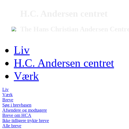
H.C. Andersen centret
The Hans Christian Andersen Centr
Liv
H.C. Andersen centret
Værk
Liv
Værk
Breve
Søg i brevbasen
Afsendere og modtagere
Breve om HCA
Ikke tidligere trykte breve
Alle breve