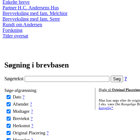
Enkelte breve
Partner H.C. Andersens Hus
Brevveksling med fam. Melchior
Brevveksling med fam. Serre
Rundt om Andersen
Forskning
Titler oversat
Søgning i brevbasen
Søgetekst
?
Søge-afgrænsning:
Hjælp til
Original Placering
Dato
?
Man kan søge efter de origi
Afsender
?
f.eks. være
Det Kongelige Bi
kongelig*
.
Modtager
?
Brevtekst
?
Herkomst
?
Original Placering
?
Metatekst
?