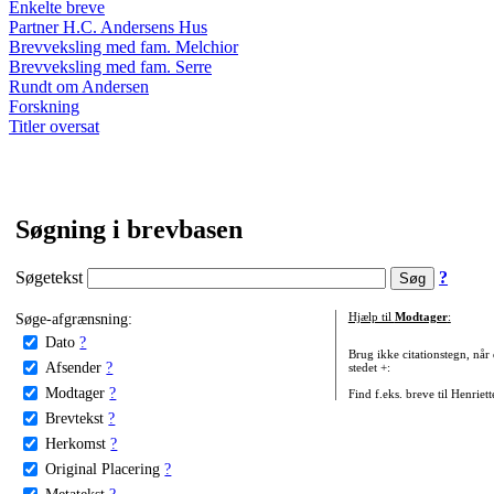
Enkelte breve
Partner H.C. Andersens Hus
Brevveksling med fam. Melchior
Brevveksling med fam. Serre
Rundt om Andersen
Forskning
Titler oversat
Søgning i brevbasen
Søgetekst
?
Søge-afgrænsning:
Hjælp til
Modtager
:
Dato
?
Brug ikke citationstegn, når
Afsender
?
stedet +:
Modtager
?
Find f.eks. breve til Henriet
Brevtekst
?
Herkomst
?
Original Placering
?
Metatekst
?