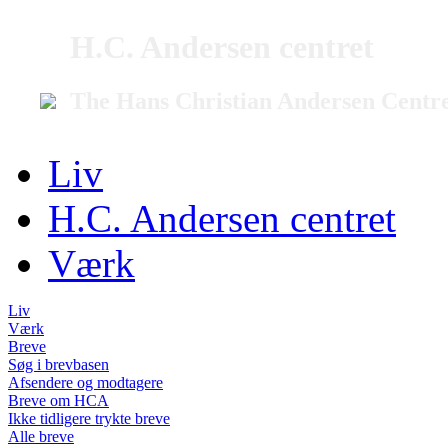
H.C. Andersen centret
The Hans Christian Andersen Centr
Liv
H.C. Andersen centret
Værk
Liv
Værk
Breve
Søg i brevbasen
Afsendere og modtagere
Breve om HCA
Ikke tidligere trykte breve
Alle breve