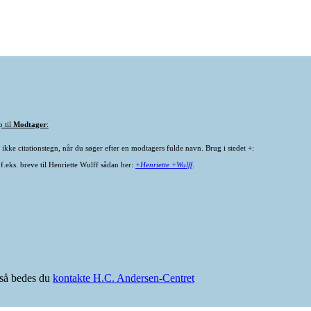
p til
Modtager
:
ikke citationstegn, når du søger efter en modtagers fulde navn. Brug i stedet +:
f.eks. breve til Henriette Wulff sådan her:
+Henriette +Wulff
.
e så bedes du
kontakte H.C. Andersen-Centret