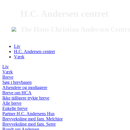
H.C. Andersen centret
The Hans Christian Andersen Centr
Liv
H.C. Andersen centret
Værk
Liv
Værk
Breve
Søg i brevbasen
Afsendere og modtagere
Breve om HCA
Ikke tidligere trykte breve
Alle breve
Enkelte breve
Partner H.C. Andersens Hus
Brevveksling med fam. Melchior
Brevveksling med fam. Serre
Rundt om Andersen