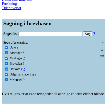
Forskning
Titler oversat
Søgning i brevbasen
Søgetekst
?
Søge-afgrænsning:
Hjæl
Dato
?
Brug 
Afsender
?
Find 
Modtager
?
Brevtekst
?
Herkomst
?
Original Placering
?
Metatekst
?
Hvis du ønsker at købe rettigheden til at bruge en tekst eller et billed