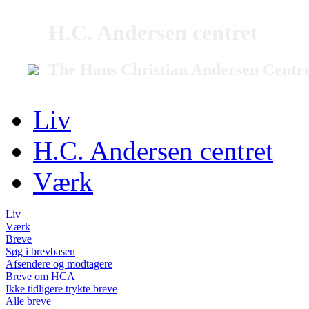
H.C. Andersen centret
The Hans Christian Andersen Centr
Liv
H.C. Andersen centret
Værk
Liv
Værk
Breve
Søg i brevbasen
Afsendere og modtagere
Breve om HCA
Ikke tidligere trykte breve
Alle breve