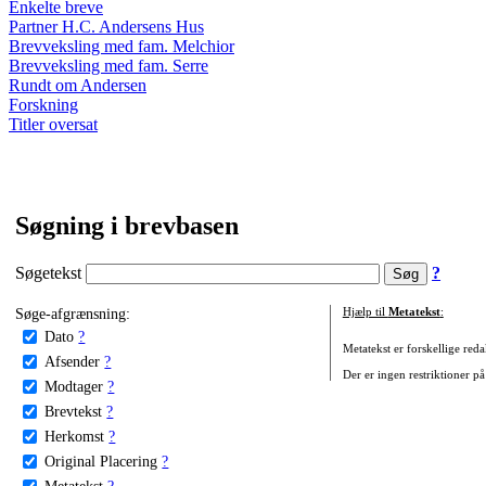
Enkelte breve
Partner H.C. Andersens Hus
Brevveksling med fam. Melchior
Brevveksling med fam. Serre
Rundt om Andersen
Forskning
Titler oversat
Søgning i brevbasen
Søgetekst
?
Søge-afgrænsning:
Hjælp til
Metatekst
:
Dato
?
Metatekst er forskellige reda
Afsender
?
Der er ingen restriktioner på
Modtager
?
Brevtekst
?
Herkomst
?
Original Placering
?
Metatekst
?