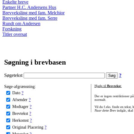
Enkelte breve
Partner H.C. Andersens Hus
Brevveksling med fam. Melchior
Brevveksling med fam. Serre
Rundt om Andersen
Forskning
Titler oversat
Søgning i brevbasen
Søgetekst
?
Søge-afgrænsning:
Hjælp til
Brevtekst
:
Dato
?
Der er ingen restriktioner p
Afsender
?
normalt.
Modtager
?
Vil du f.eks. finde en tekst,
Naar dette Brev
indgår, skal
Brevtekst
?
Herkomst
?
Original Placering
?
Metatekst
?