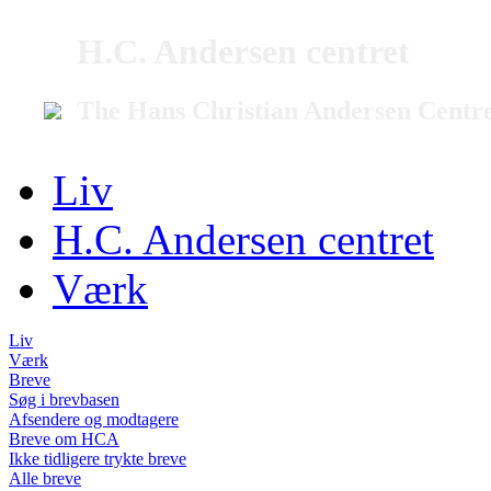
H.C. Andersen centret
The Hans Christian Andersen Centr
Liv
H.C. Andersen centret
Værk
Liv
Værk
Breve
Søg i brevbasen
Afsendere og modtagere
Breve om HCA
Ikke tidligere trykte breve
Alle breve