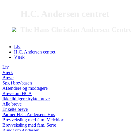
H.C. Andersen centret
The Hans Christian Andersen Centr
Liv
H.C. Andersen centret
Værk
Liv
Værk
Breve
Søg i brevbasen
Afsendere og modtagere
Breve om HCA
Ikke tidligere trykte breve
Alle breve
Enkelte breve
Partner H.C. Andersens Hus
Brevveksling med fam. Melchior
Brevveksling med fam. Serre
Rundt om Andersen