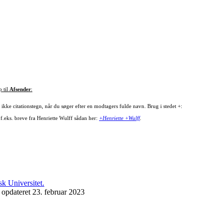
p til
Afsender
:
ikke citationstegn, når du søger efter en modtagers fulde navn. Brug i stedet +:
 f.eks. breve fra Henriette Wulff sådan her:
+Henriette +Wulff
.
 opdateret 23. februar 2023