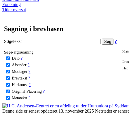
Forskning
Titler oversat
Søgning i brevbasen
Søgetekst
?
Søge-afgrænsning:
Hjæl
Dato
?
Brug 
Afsender
?
Find
Modtager
?
Brevtekst
?
Herkomst
?
Original Placering
?
Metatekst
?
Denne side er senest opdateret 13. november 2025 Netstedet er senest