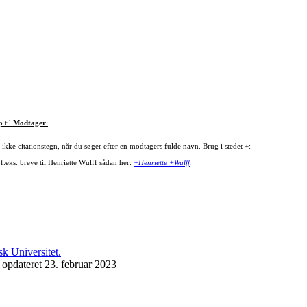
p til
Modtager
:
ikke citationstegn, når du søger efter en modtagers fulde navn. Brug i stedet +:
f.eks. breve til Henriette Wulff sådan her:
+Henriette +Wulff
.
 opdateret 23. februar 2023