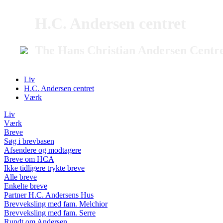
H.C. Andersen centret
The Hans Christian Andersen Centr
Liv
H.C. Andersen centret
Værk
Liv
Værk
Breve
Søg i brevbasen
Afsendere og modtagere
Breve om HCA
Ikke tidligere trykte breve
Alle breve
Enkelte breve
Partner H.C. Andersens Hus
Brevveksling med fam. Melchior
Brevveksling med fam. Serre
Rundt om Andersen