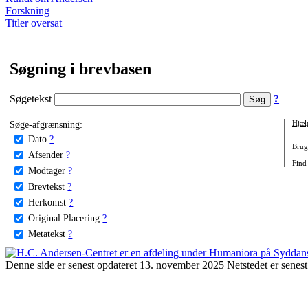
Forskning
Titler oversat
Søgning i brevbasen
Søgetekst
?
Søge-afgrænsning:
Hjæl
Dato
?
Brug 
Afsender
?
Find 
Modtager
?
Brevtekst
?
Herkomst
?
Original Placering
?
Metatekst
?
Denne side er senest opdateret 13. november 2025 Netstedet er senest