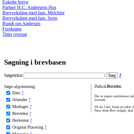
Enkelte breve
Partner H.C. Andersens Hus
Brevveksling med fam. Melchior
Brevveksling med fam. Serre
Rundt om Andersen
Forskning
Titler oversat
Søgning i brevbasen
Søgetekst
?
Søge-afgrænsning:
Hjælp til
Brevtekst
:
Dato
?
Der er ingen restriktioner p
Afsender
?
normalt.
Modtager
?
Vil du f.eks. finde en tekst,
Naar dette Brev
indgår, skal
Brevtekst
?
Herkomst
?
Original Placering
?
Metatekst
?