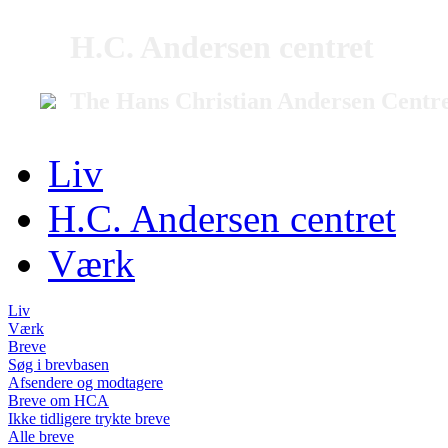
H.C. Andersen centret
The Hans Christian Andersen Centr
Liv
H.C. Andersen centret
Værk
Liv
Værk
Breve
Søg i brevbasen
Afsendere og modtagere
Breve om HCA
Ikke tidligere trykte breve
Alle breve