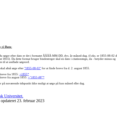
p til
Dato
:
du søger efter dato er det i formatet ÅÅÅÅ-MM-DD, dvs. år-måned-dag. (f.eks. er 1855-08-02 d
st 1855). Da dette format bruger bindestreger skal en dato i citationstegn, da - betyder minus og
s til at undlade søgeord.
skal altså søge efter
"1855-08-02"
for at finde breve fra d. 2. august 1855.
 breve fra 1855:
+1855*
 breve fra august 1855:
+"1855-08"*
er på nuværende tidspunkt ikke muligt at søge på kun måned eller dag.
 opdateret 23. februar 2023