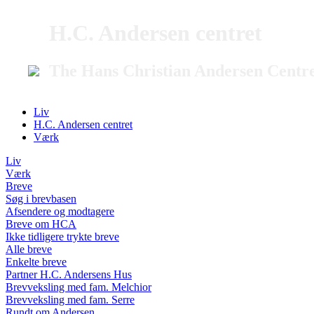
H.C. Andersen centret
The Hans Christian Andersen Centr
Liv
H.C. Andersen centret
Værk
Liv
Værk
Breve
Søg i brevbasen
Afsendere og modtagere
Breve om HCA
Ikke tidligere trykte breve
Alle breve
Enkelte breve
Partner H.C. Andersens Hus
Brevveksling med fam. Melchior
Brevveksling med fam. Serre
Rundt om Andersen