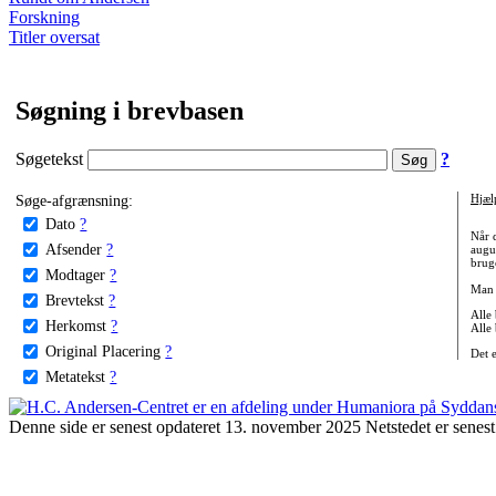
Forskning
Titler oversat
Søgning i brevbasen
Søgetekst
?
Søge-afgrænsning:
Hjæl
Dato
?
Når 
Afsender
?
augu
bruge
Modtager
?
Man 
Brevtekst
?
Alle
Herkomst
?
Alle
Original Placering
?
Det 
Metatekst
?
Denne side er senest opdateret 13. november 2025 Netstedet er senest