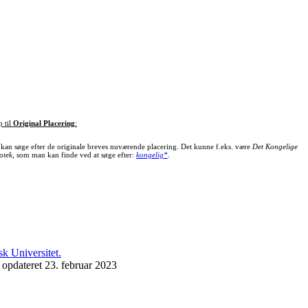
p til
Original Placering
:
kan søge efter de originale breves nuværende placering. Det kunne f.eks. være
Det Kongelige
otek
, som man kan finde ved at søge efter:
kongelig*
.
 opdateret 23. februar 2023