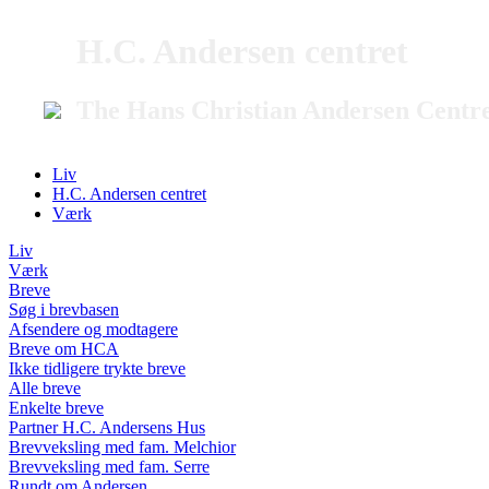
H.C. Andersen centret
The Hans Christian Andersen Centr
Liv
H.C. Andersen centret
Værk
Liv
Værk
Breve
Søg i brevbasen
Afsendere og modtagere
Breve om HCA
Ikke tidligere trykte breve
Alle breve
Enkelte breve
Partner H.C. Andersens Hus
Brevveksling med fam. Melchior
Brevveksling med fam. Serre
Rundt om Andersen