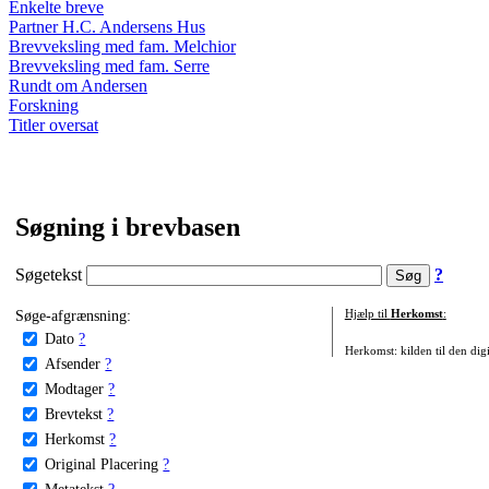
Enkelte breve
Partner H.C. Andersens Hus
Brevveksling med fam. Melchior
Brevveksling med fam. Serre
Rundt om Andersen
Forskning
Titler oversat
Søgning i brevbasen
Søgetekst
?
Søge-afgrænsning:
Hjælp til
Herkomst
:
Dato
?
Herkomst: kilden til den digi
Afsender
?
Modtager
?
Brevtekst
?
Herkomst
?
Original Placering
?
Metatekst
?