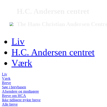
H.C. Andersen centret
The Hans Christian Andersen Centr
Liv
H.C. Andersen centret
Værk
Liv
Værk
Breve
Søg i brevbasen
Afsendere og modtagere
Breve om HCA
Ikke tidligere trykte breve
Alle breve