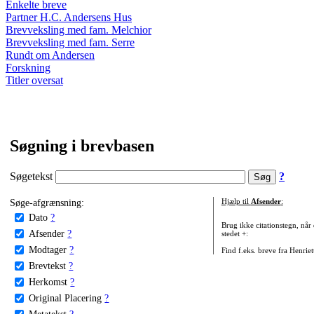
Enkelte breve
Partner H.C. Andersens Hus
Brevveksling med fam. Melchior
Brevveksling med fam. Serre
Rundt om Andersen
Forskning
Titler oversat
Søgning i brevbasen
Søgetekst
?
Søge-afgrænsning:
Hjælp til
Afsender
:
Dato
?
Brug ikke citationstegn, når
Afsender
?
stedet +:
Modtager
?
Find f.eks. breve fra Henrie
Brevtekst
?
Herkomst
?
Original Placering
?
Metatekst
?