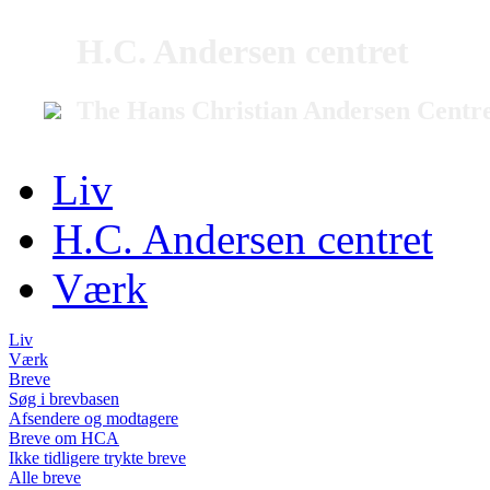
H.C. Andersen centret
The Hans Christian Andersen Centr
Liv
H.C. Andersen centret
Værk
Liv
Værk
Breve
Søg i brevbasen
Afsendere og modtagere
Breve om HCA
Ikke tidligere trykte breve
Alle breve