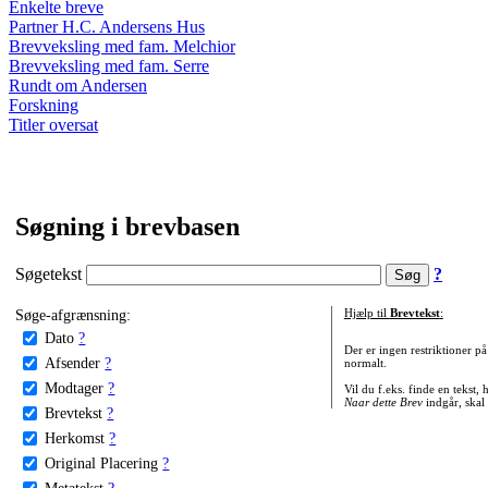
Enkelte breve
Partner H.C. Andersens Hus
Brevveksling med fam. Melchior
Brevveksling med fam. Serre
Rundt om Andersen
Forskning
Titler oversat
Søgning i brevbasen
Søgetekst
?
Søge-afgrænsning:
Hjælp til
Brevtekst
:
Dato
?
Der er ingen restriktioner p
Afsender
?
normalt.
Modtager
?
Vil du f.eks. finde en tekst,
Naar dette Brev
indgår, skal
Brevtekst
?
Herkomst
?
Original Placering
?
Metatekst
?