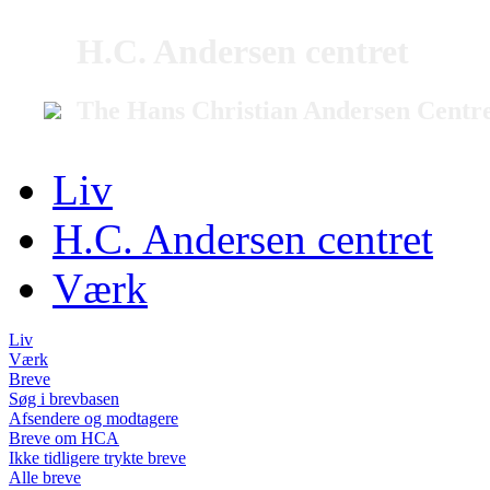
H.C. Andersen centret
The Hans Christian Andersen Centr
Liv
H.C. Andersen centret
Værk
Liv
Værk
Breve
Søg i brevbasen
Afsendere og modtagere
Breve om HCA
Ikke tidligere trykte breve
Alle breve