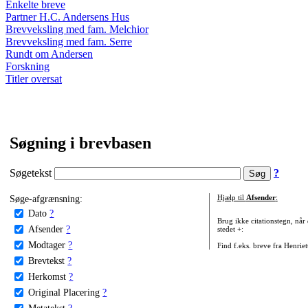
Enkelte breve
Partner H.C. Andersens Hus
Brevveksling med fam. Melchior
Brevveksling med fam. Serre
Rundt om Andersen
Forskning
Titler oversat
Søgning i brevbasen
Søgetekst
?
Søge-afgrænsning:
Hjælp til
Afsender
:
Dato
?
Brug ikke citationstegn, når
Afsender
?
stedet +:
Modtager
?
Find f.eks. breve fra Henrie
Brevtekst
?
Herkomst
?
Original Placering
?
Metatekst
?