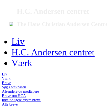
H.C. Andersen centret
The Hans Christian Andersen Centr
Liv
H.C. Andersen centret
Værk
Liv
Værk
Breve
Søg i brevbasen
Afsendere og modtagere
Breve om HCA
Ikke tidligere trykte breve
Alle breve