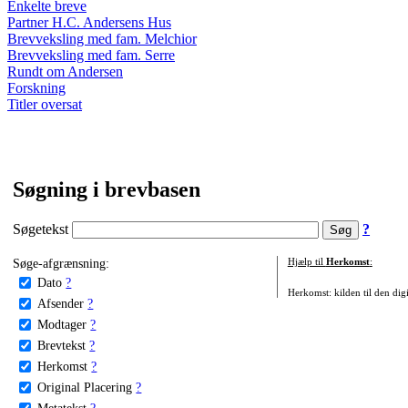
Enkelte breve
Partner H.C. Andersens Hus
Brevveksling med fam. Melchior
Brevveksling med fam. Serre
Rundt om Andersen
Forskning
Titler oversat
Søgning i brevbasen
Søgetekst
?
Søge-afgrænsning:
Hjælp til
Herkomst
:
Dato
?
Herkomst: kilden til den digi
Afsender
?
Modtager
?
Brevtekst
?
Herkomst
?
Original Placering
?
Metatekst
?