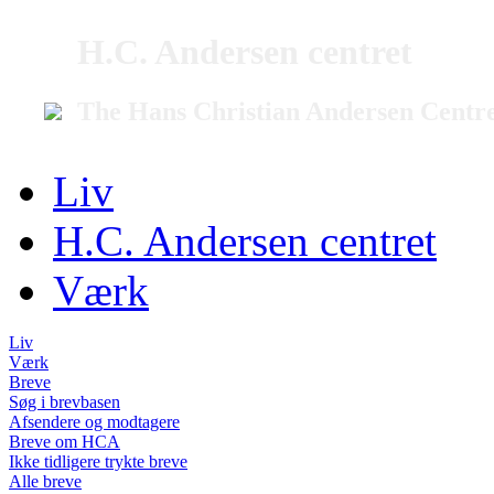
H.C. Andersen centret
The Hans Christian Andersen Centr
Liv
H.C. Andersen centret
Værk
Liv
Værk
Breve
Søg i brevbasen
Afsendere og modtagere
Breve om HCA
Ikke tidligere trykte breve
Alle breve