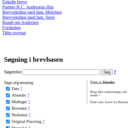
Enkelte breve
Partner H.C. Andersens Hus
Brevveksling med fam. Melchior
Brevveksling med fam. Serre
Rundt om Andersen
Forskning
Titler oversat
Søgning i brevbasen
Søgetekst
?
Søge-afgrænsning:
Hjælp til
Afsender
:
Dato
?
Brug ikke citationstegn, når
Afsender
?
stedet +:
Modtager
?
Find f.eks. breve fra Henrie
Brevtekst
?
Herkomst
?
Original Placering
?
Metatekst
?