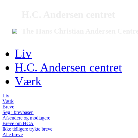
H.C. Andersen centret
The Hans Christian Andersen Centr
Liv
H.C. Andersen centret
Værk
Liv
Værk
Breve
Søg i brevbasen
Afsendere og modtagere
Breve om HCA
Ikke tidligere trykte breve
Alle breve