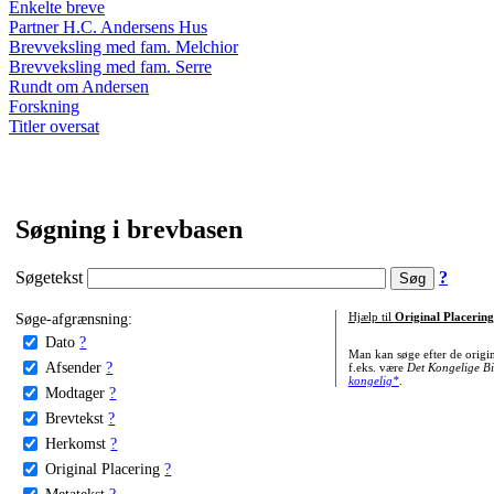
Enkelte breve
Partner H.C. Andersens Hus
Brevveksling med fam. Melchior
Brevveksling med fam. Serre
Rundt om Andersen
Forskning
Titler oversat
Søgning i brevbasen
Søgetekst
?
Søge-afgrænsning:
Hjælp til
Original Placering
Dato
?
Man kan søge efter de origi
Afsender
?
f.eks. være
Det Kongelige Bi
kongelig*
.
Modtager
?
Brevtekst
?
Herkomst
?
Original Placering
?
Metatekst
?