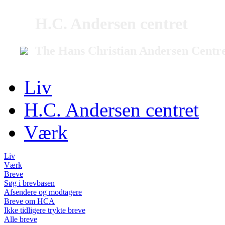
H.C. Andersen centret
The Hans Christian Andersen Centr
Liv
H.C. Andersen centret
Værk
Liv
Værk
Breve
Søg i brevbasen
Afsendere og modtagere
Breve om HCA
Ikke tidligere trykte breve
Alle breve