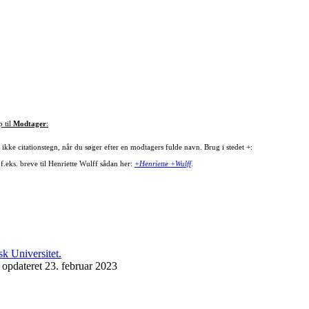
p til
Modtager
:
ikke citationstegn, når du søger efter en modtagers fulde navn. Brug i stedet +:
f.eks. breve til Henriette Wulff sådan her:
+Henriette +Wulff
.
 opdateret 23. februar 2023