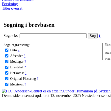
Forskning
Titler oversat
Søgning i brevbasen
Søgetekst
?
Søge-afgrænsning:
Hjæl
Dato
?
Brug 
Afsender
?
Find 
Modtager
?
Brevtekst
?
Herkomst
?
Original Placering
?
Metatekst
?
Denne side er senest opdateret 13. november 2025 Netstedet er senest