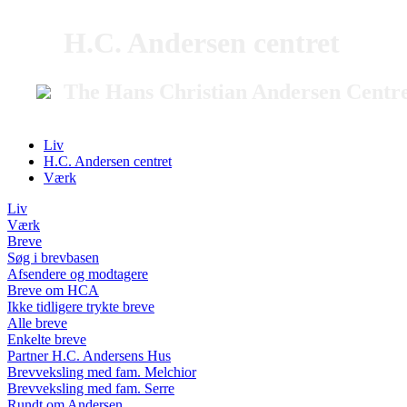
H.C. Andersen centret
The Hans Christian Andersen Centr
Liv
H.C. Andersen centret
Værk
Liv
Værk
Breve
Søg i brevbasen
Afsendere og modtagere
Breve om HCA
Ikke tidligere trykte breve
Alle breve
Enkelte breve
Partner H.C. Andersens Hus
Brevveksling med fam. Melchior
Brevveksling med fam. Serre
Rundt om Andersen