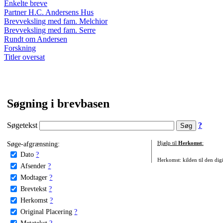
Enkelte breve
Partner H.C. Andersens Hus
Brevveksling med fam. Melchior
Brevveksling med fam. Serre
Rundt om Andersen
Forskning
Titler oversat
Søgning i brevbasen
Søgetekst
?
Søge-afgrænsning:
Hjælp til
Herkomst
:
Dato
?
Herkomst: kilden til den digi
Afsender
?
Modtager
?
Brevtekst
?
Herkomst
?
Original Placering
?
Metatekst
?