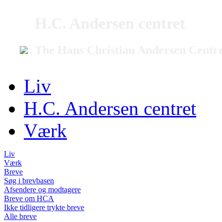
H.C. Andersen centret
The Hans Christian Andersen Centr
Liv
H.C. Andersen centret
Værk
Liv
Værk
Breve
Søg i brevbasen
Afsendere og modtagere
Breve om HCA
Ikke tidligere trykte breve
Alle breve