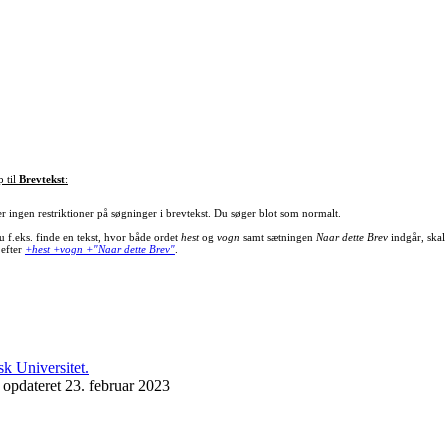
p til
Brevtekst
:
er ingen restriktioner på søgninger i brevtekst. Du søger blot som normalt.
u f.eks. finde en tekst, hvor både ordet
hest
og
vogn
samt sætningen
Naar dette Brev
indgår, skal
 efter
+hest +vogn +"Naar dette Brev"
.
 opdateret 23. februar 2023