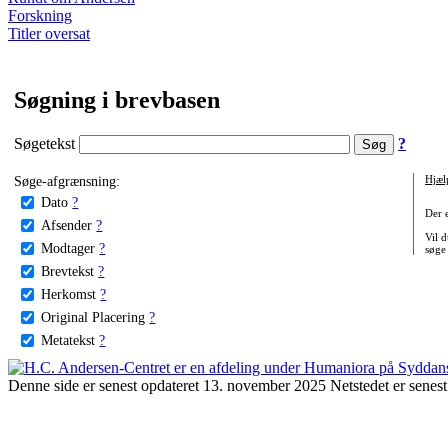
Forskning
Titler oversat
Søgning i brevbasen
Søgetekst
?
Søge-afgrænsning:
Hjæl
Dato
?
Der 
Afsender
?
Vil d
Modtager
?
søge
Brevtekst
?
Herkomst
?
Original Placering
?
Metatekst
?
Denne side er senest opdateret 13. november 2025 Netstedet er senest