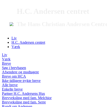
H.C. Andersen centret
The Hans Christian Andersen Centr
Liv
H.C. Andersen centret
Værk
Liv
Værk
Breve
Søg i brevbasen
Afsendere og modtagere
Breve om HCA
Ikke tidligere trykte breve
Alle breve
Enkelte breve
Partner H.C. Andersens Hus
Brevveksling med fam. Melchior
Brevveksling med fam. Serre
Rundt om Andersen