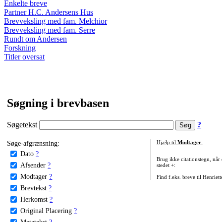
Enkelte breve
Partner H.C. Andersens Hus
Brevveksling med fam. Melchior
Brevveksling med fam. Serre
Rundt om Andersen
Forskning
Titler oversat
Søgning i brevbasen
Søgetekst
?
Søge-afgrænsning:
Hjælp til
Modtager
:
Dato
?
Brug ikke citationstegn, når
Afsender
?
stedet +:
Modtager
?
Find f.eks. breve til Henriet
Brevtekst
?
Herkomst
?
Original Placering
?
Metatekst
?