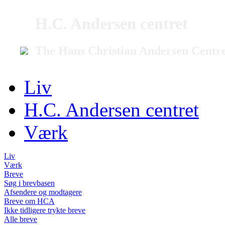
H.C. Andersen centret
The Hans Christian Andersen Centr
Liv
H.C. Andersen centret
Værk
Liv
Værk
Breve
Søg i brevbasen
Afsendere og modtagere
Breve om HCA
Ikke tidligere trykte breve
Alle breve